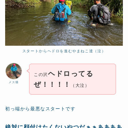
スタートからヘドロを進むやまねこ達（泣）
ヘドロってる
この沢
メス猫
ぜ！！！！
（大泣）
初っ端から最悪なスタートです
絶対に顔付けたくないやつだぁぁああああ