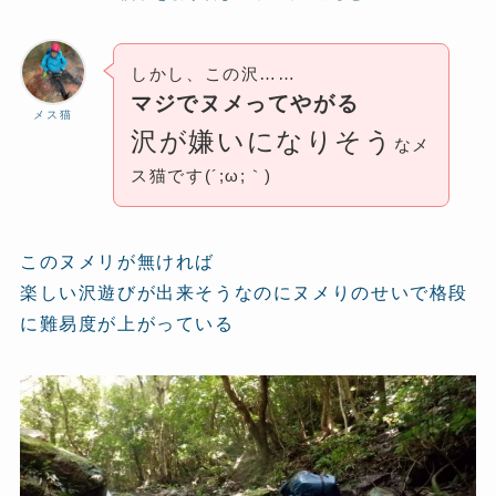
しかし、この沢……
マジでヌメってやがる
メス猫
沢が嫌いになりそう
なメ
ス猫です(´;ω;｀)
このヌメリが無ければ
楽しい沢遊びが出来そうなのにヌメりのせいで格段
に難易度が上がっている