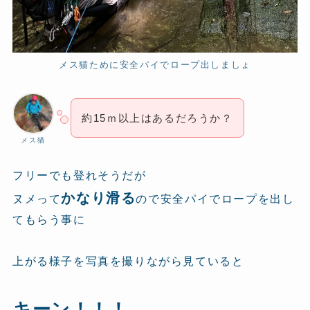
メス猫ために安全パイでロープ出しましょ
約15ｍ以上はあるだろうか？
メス猫
フリーでも登れそうだが
かなり滑る
ヌメって
ので安全パイでロープを出し
てもらう事に
上がる様子を写真を撮りながら見ていると
キーン！！！