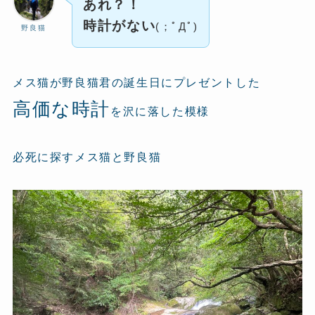
あれ？！
時計がない
(；ﾟДﾟ)
野良猫
メス猫が野良猫君の誕生日にプレゼントした
高価な時計
を沢に落した模様
必死に探すメス猫と野良猫