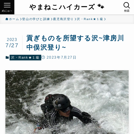
やまねこハイカーズ 🐾
めにゅ～
検索
ホーム
登山の学びと訓練
鹿児島沢登り
沢・Rank★１級
貢ぎものを所望する沢~津房川
2023
7/27
中俣沢登り~
2023年7月27日
沢・Rank★１級