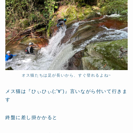
オス猫たちは足が長いから、すぐ登れるよね~
メス猫は『ひぃひぃ(;’∀’)』言いながら付いて行きま
す
終盤に差し掛かかると