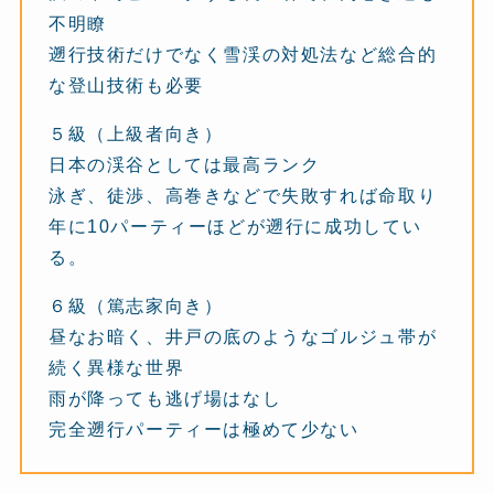
不明瞭
遡行技術だけでなく雪渓の対処法など総合的
な登山技術も必要
５級（上級者向き）
日本の渓谷としては最高ランク
泳ぎ、徒渉、高巻きなどで失敗すれば命取り
年に10パーティーほどが遡行に成功してい
る。
６級（篤志家向き）
昼なお暗く、井戸の底のようなゴルジュ帯が
続く異様な世界
雨が降っても逃げ場はなし
完全遡行パーティーは極めて少ない