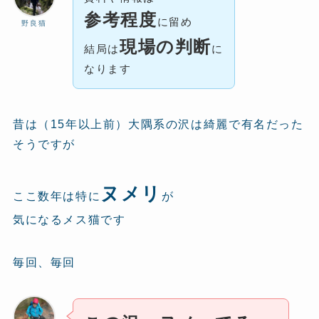
参考程度
に留め
野良猫
現場の判断
結局は
に
なります
昔は（15年以上前）大隅系の沢は綺麗で有名だった
そうですが
ヌメリ
ここ数年は特に
が
気になるメス猫です
毎回、毎回