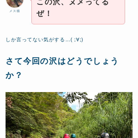
この沢、ヌメってる
メス猫
ぜ！
しか言ってない気がする…( ;∀;)
さて今回の沢はどうでしょう
か？