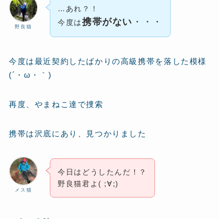
…あれ？！
携帯がない
・・・
今度は
野良猫
今度は最近契約したばかりの高級携帯を落した模様
(´・ω・｀)
再度、やまねこ達で捜索
携帯は沢底にあり、見つかりました
今日はどうしたんだ！？
野良猫君よ( ;∀;)
メス猫