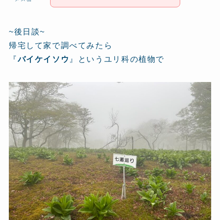
~後日談~
帰宅して家で調べてみたら
『
バイケイソウ
』というユリ科の植物で