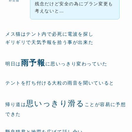
野良猫
残念だけど安全の為にプラン変更も
考えないと…
メス猫はテント内で必死に電波を探し
ギリギリで天気予報を拾う事が出来た
雨予報
明日は
に思いっきり変わっていた
テントを打ち付ける大粒の雨音を聞いていると
思いっきり滑る
帰り道は
ことが容易に予想
できた
野良猫君と地図を広げて話し合い