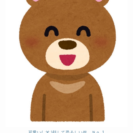
可愛い( ;∀;)顔して恐ろしい奴、Ｎｏ.1