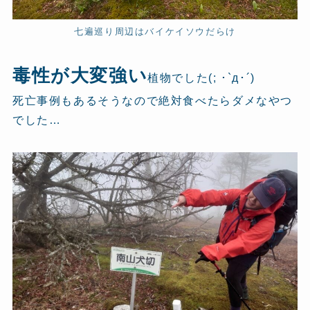
七遍巡り周辺はバイケイソウだらけ
毒性が大変強い
植物でした(; ･`д･´)
死亡事例もあるそうなので絶対食べたらダメなやつ
でした…