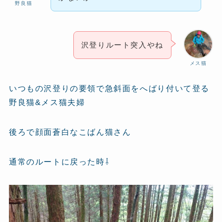
野良猫
沢登りルート突入やね
メス猫
いつもの沢登りの要領で急斜面をへばり付いて登る
野良猫&メス猫夫婦
後ろで顔面蒼白なこばん猫さん
通常のルートに戻った時⇩