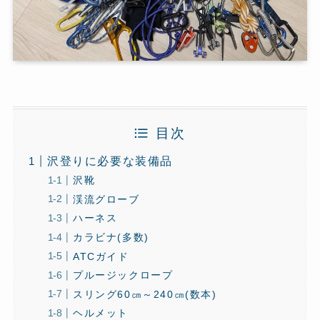
目次
沢登りに必要な装備品
沢靴
渓流グローブ
ハーネス
カラビナ(多数)
ATCガイド
プルージックロープ
スリング60㎝～240㎝(数本)
ヘルメット