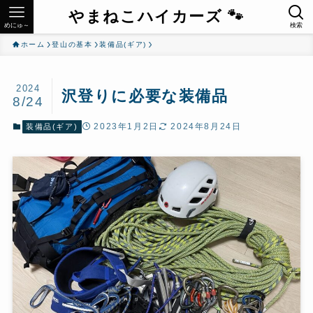
やまねこハイカーズ 🐾
めにゅ～
検索
ホーム
登山の基本
装備品(ギア)
2024
沢登りに必要な装備品
8/24
2023年1月2日
2024年8月24日
装備品(ギア)