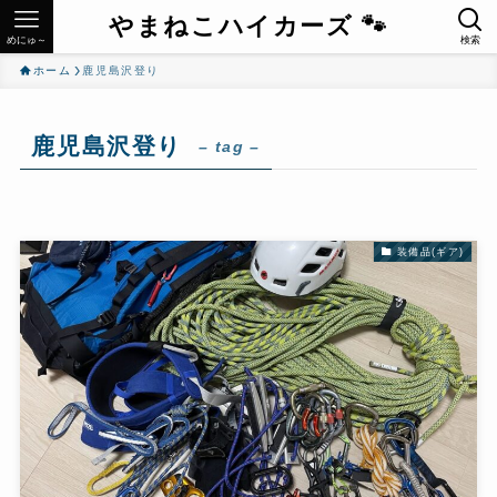
やまねこハイカーズ 🐾
めにゅ～
検索
ホーム
鹿児島沢登り
鹿児島沢登り
– tag –
装備品(ギア)