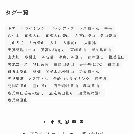
タグ一覧
ギア
クライミング
ピックアップ
メス猫さん
中岳
久住山
伯耆大山
伯耆大山登山
八重山登山
冬山登山
北山犬切
大分登山
大山
大幡前山
大幡池
天孫降臨コース
孤高の猫さん
宮崎登山
屋久島登山
山犬切
水掛山
沢装備
津房川沢登り
熊本登山
甑岳登山
男池コース
登山装備
白鳥山登山
矢筈岳(出水)
祖母山
祖母山登山
膳棚
藺牟田池外輪山
野良猫さん
野良猫君 メス猫さん
金峰山クライミング
長野県
開聞岳登山
雪山登山
高千穂峰登山
鳥取登山
鹿児島山岳会の全て
鹿児島山登り
鹿児島沢登り
鹿児島登山
プライバシーポリシー
お問い合わせ