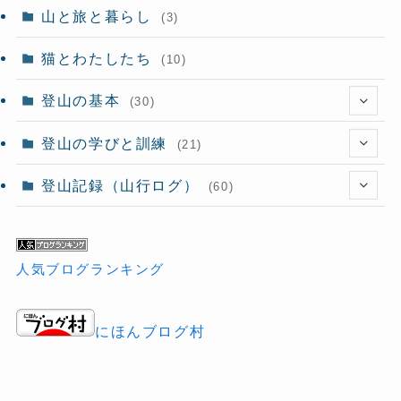
山と旅と暮らし
(3)
猫とわたしたち
(10)
登山の基本
(30)
(14)
登山の学びと訓練
(21)
(8)
登山記録（山行ログ）
(60)
(11)
(3)
(2)
(5)
人気ブログランキング
(6)
(2)
にほんブログ村
(2)
(12)
(1)