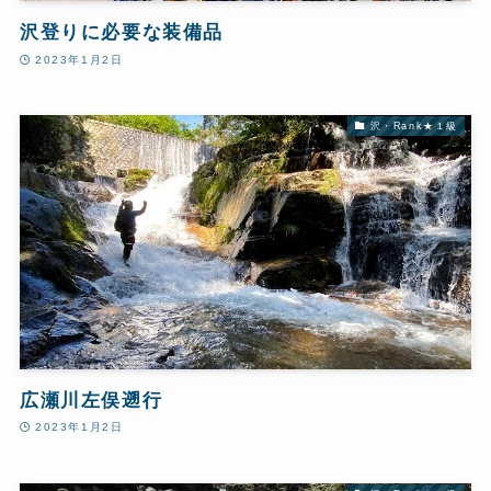
沢登りに必要な装備品
2023年1月2日
沢・Rank★１級
広瀬川左俣遡行
2023年1月2日