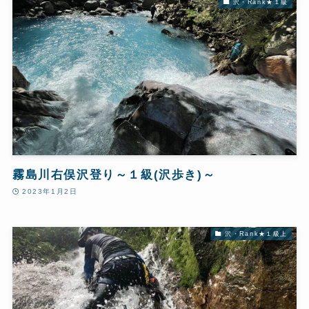
沢・Rank★１級
霧島川右俣沢登り～１級(沢歩き)～
2023年1月2日
沢・Rank★１級上