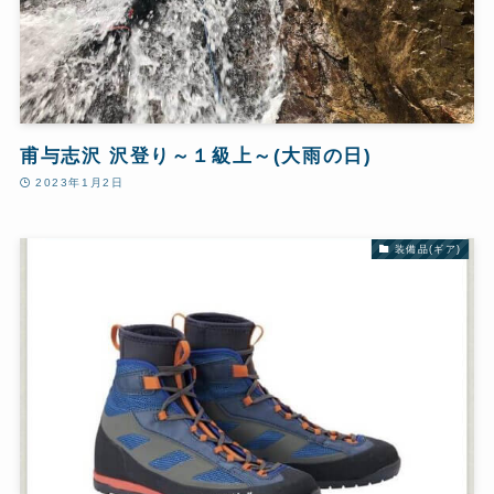
甫与志沢 沢登り～１級上～(大雨の日)
2023年1月2日
装備品(ギア)