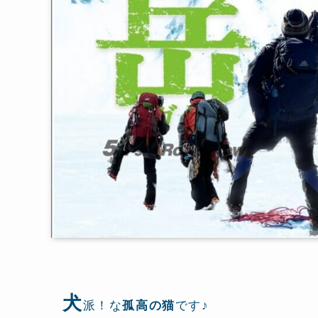
犬
派！な
孤高の猫
です♪