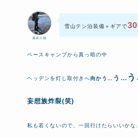
30
雪山テン泊装備＋ギアで
孤高の猫
ベースキャンプから真っ暗の中
う
う…
ヘッデンを灯し取付きへ
向かう…
妄想族炸裂(笑)
私も若くないので、一回行けたらいいかな