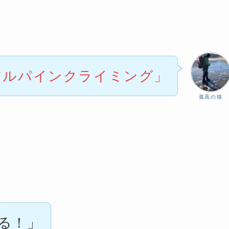
アルパインクライミング」
孤高の猫
る！」