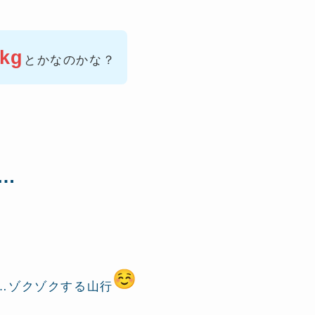
kg
とかなのかな？
…
…ゾクゾクする山行